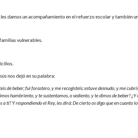
ue les damos un acompañamiento en el refuerzo escolar y también u
amilias vulnerables.
cilios.
sús nos dejó en su palabra:
s de beber; fui forastero, y me recogisteis; estuve desnudo, y me cubristei
imos hambriento, y te sustentamos, o sediento, y te dimos de beber? ¿Y 
a ti? Y respondiendo el Rey, les dirá: De cierto os digo que en cuanto l