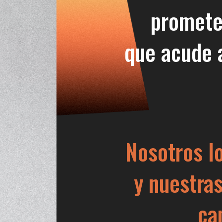
promete
que acude 
Nosotros l
y nuestras
ca