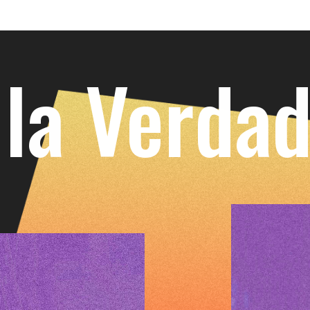
TE CO
 la Verda
CLIC