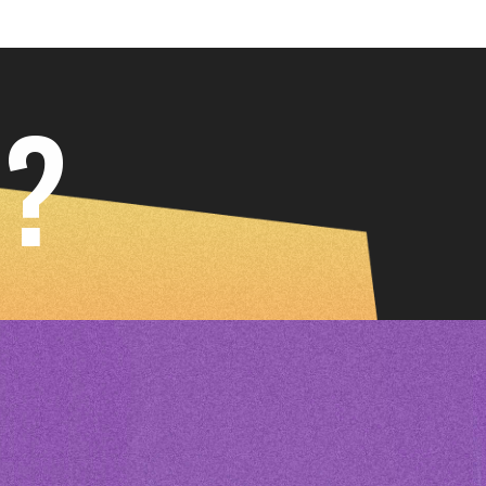
NTÓ!
d?
KA Y DESCUBRE