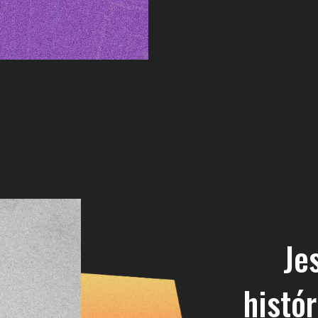
Je
histór