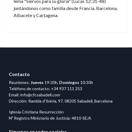
lema "Siervos para su gloria" (Lucas 12:31-48)
juntándonos como familia desde Francia, Barcelona,
Albacete y Cartagena.
Contacto
Reuniones:
Jueves
19:30h,
Domingos
10:30h
Teléfono de contacto:
+34 937 111 253
Email:
info@cfcsabadell.com
Dirección: Rambla d'Ibèria, 97, 08205 Sabadell, Barcelona
Iglesia Cristiana Resurrección
Nº Registro Ministerio de Justícia: 4810-SE/A
Síguenos en redes sociales