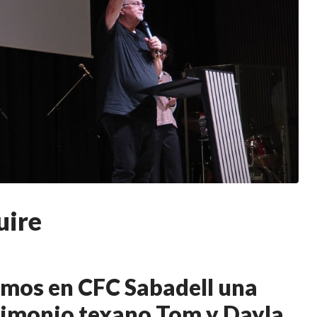
uire
imos en CFC Sabadell una
trimonio texano Tom y Dayla