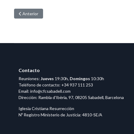
Artículo anterior: CFC comienza 2026 creciendo en conocimie
Anterior
Contacto
Reuniones:
Jueves
19:30h,
Domingos
10:30h
Teléfono de contacto:
+34 937 111 253
Email:
info@cfcsabadell.com
Dirección: Rambla d'Ibèria, 97, 08205 Sabadell, Barcelona
Iglesia Cristiana Resurrección
Nº Registro Ministerio de Justícia: 4810-SE/A